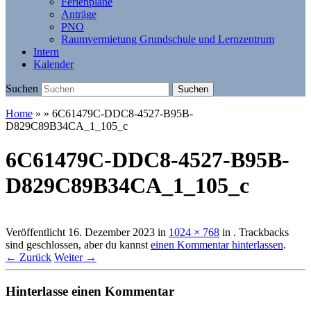
Ferienpläne
Anträge
PNO
Raumvermietung Grundschule und Lernzentrum
Intern
Kalender
Suchen
Suchen
Home
»
»
6C61479C-DDC8-4527-B95B-
D829C89B34CA_1_105_c
6C61479C-DDC8-4527-B95B-
D829C89B34CA_1_105_c
Veröffentlicht
16. Dezember 2023
in
1024 × 768
in
. Trackbacks
sind geschlossen, aber du kannst
einen Kommentar hinterlassen
.
← Zurück
Weiter →
Hinterlasse einen Kommentar