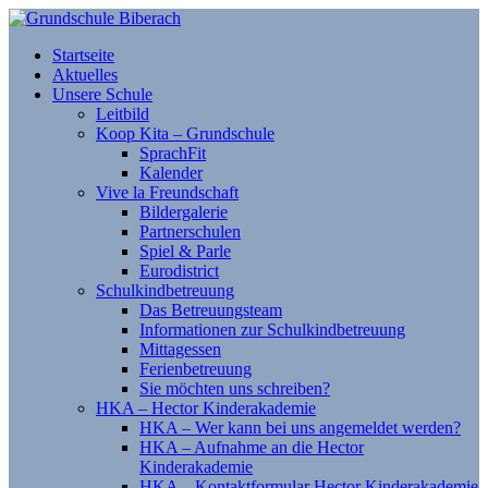
Startseite
Aktuelles
Unsere Schule
Leitbild
Koop Kita – Grundschule
SprachFit
Kalender
Vive la Freundschaft
Bildergalerie
Partnerschulen
Spiel & Parle
Eurodistrict
Schulkindbetreuung
Das Betreuungsteam
Informationen zur Schulkindbetreuung
Mittagessen
Ferienbetreuung
Sie möchten uns schreiben?
HKA – Hector Kinderakademie
HKA – Wer kann bei uns angemeldet werden?
HKA – Aufnahme an die Hector
Kinderakademie
HKA – Kontaktformular Hector Kinderakademie