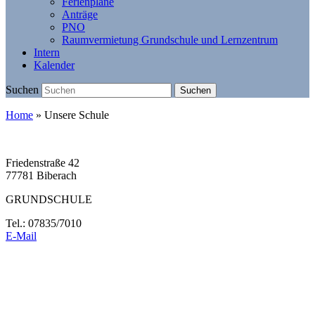
Ferienpläne
Anträge
PNO
Raumvermietung Grundschule und Lernzentrum
Intern
Kalender
Suchen
Suchen
Home
»
Unsere Schule
Friedenstraße 42
77781 Biberach
GRUNDSCHULE
Tel.: 07835/7010
E-Mail