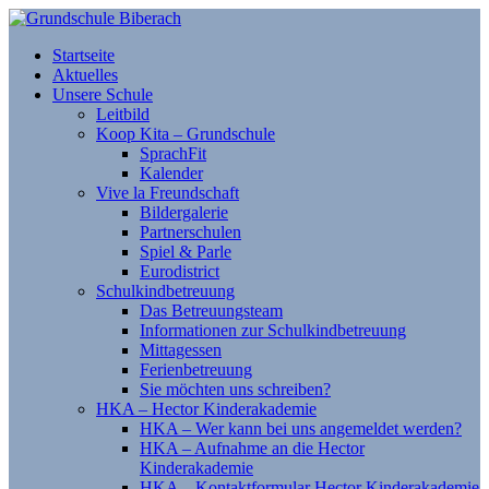
Startseite
Aktuelles
Unsere Schule
Leitbild
Koop Kita – Grundschule
SprachFit
Kalender
Vive la Freundschaft
Bildergalerie
Partnerschulen
Spiel & Parle
Eurodistrict
Schulkindbetreuung
Das Betreuungsteam
Informationen zur Schulkindbetreuung
Mittagessen
Ferienbetreuung
Sie möchten uns schreiben?
HKA – Hector Kinderakademie
HKA – Wer kann bei uns angemeldet werden?
HKA – Aufnahme an die Hector
Kinderakademie
HKA – Kontaktformular Hector Kinderakademie