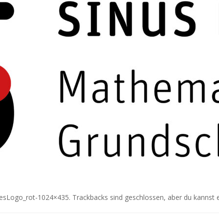
esLogo_rot-1024×435
. Trackbacks sind geschlossen, aber du kannst