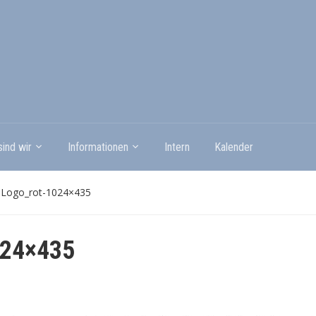
sind wir
Informationen
Intern
Kalender
sLogo_rot-1024×435
024×435