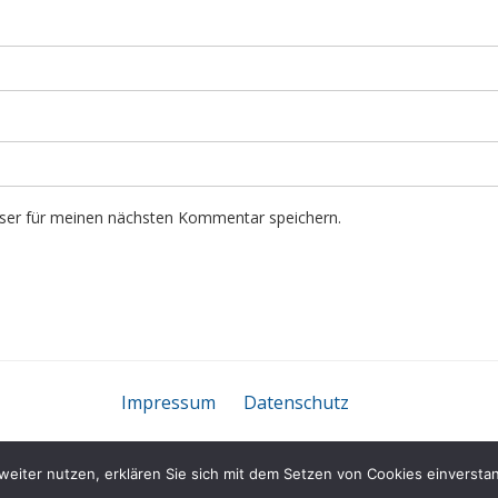
ser für meinen nächsten Kommentar speichern.
Impressum
Datenschutz
äsentiert von
WordPress
/ Academica WordPress-Theme von
WPZO
weiter nutzen, erklären Sie sich mit dem Setzen von Cookies einversta