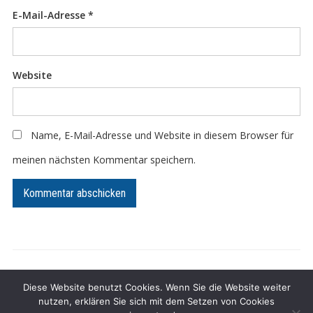
E-Mail-Adresse
*
Website
Name, E-Mail-Adresse und Website in diesem Browser für
meinen nächsten Kommentar speichern.
Impressum
Datenschutz
Diese Website benutzt Cookies. Wenn Sie die Website weiter
nutzen, erklären Sie sich mit dem Setzen von Cookies
Präsentiert von
WordPress
/ Academica WordPress-Theme von