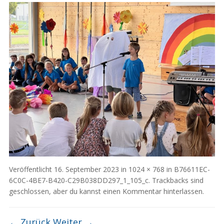
Veröffentlicht
16. September 2023
in
1024 × 768
in
B76611EC-
6C0C-4BE7-B420-C29B038DD297_1_105_c
. Trackbacks sind
geschlossen, aber du kannst
einen Kommentar hinterlassen
.
← Zurück
Weiter →