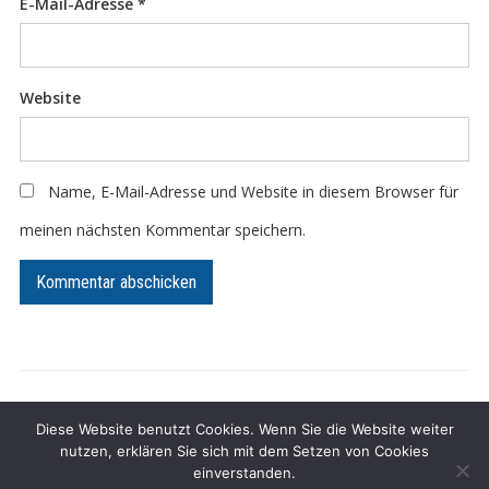
E-Mail-Adresse
*
Website
Name, E-Mail-Adresse und Website in diesem Browser für
meinen nächsten Kommentar speichern.
Impressum
Datenschutz
Diese Website benutzt Cookies. Wenn Sie die Website weiter
nutzen, erklären Sie sich mit dem Setzen von Cookies
Präsentiert von
WordPress
/ Academica WordPress-Theme von
einverstanden.
WPZOOM