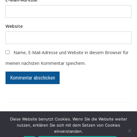
Website
Name, E-Mail-Adresse und Website in diesem Browser für
meinen nächsten Kommentar speichern.
Impressum
Datenschutz
Diese Website benutzt Cookies. Wenn Sie die Website weiter
nutzen, erklären Sie sich mit dem Setzen von Cookies
Präsentiert von
WordPress
/ Academica WordPress-Theme von
einverstanden.
WPZOOM