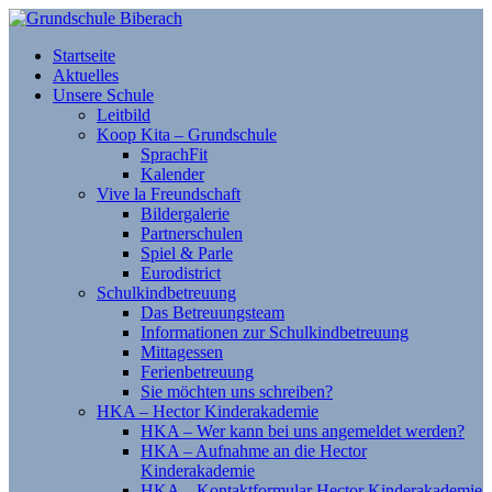
Startseite
Aktuelles
Unsere Schule
Leitbild
Koop Kita – Grundschule
SprachFit
Kalender
Vive la Freundschaft
Bildergalerie
Partnerschulen
Spiel & Parle
Eurodistrict
Schulkindbetreuung
Das Betreuungsteam
Informationen zur Schulkindbetreuung
Mittagessen
Ferienbetreuung
Sie möchten uns schreiben?
HKA – Hector Kinderakademie
HKA – Wer kann bei uns angemeldet werden?
HKA – Aufnahme an die Hector
Kinderakademie
HKA – Kontaktformular Hector Kinderakademie