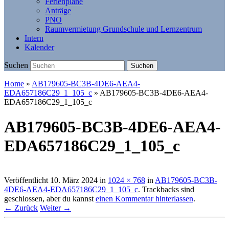
Ferienpläne
Anträge
PNO
Raumvermietung Grundschule und Lernzentrum
Intern
Kalender
Suchen
Suchen
Home
»
AB179605-BC3B-4DE6-AEA4-
EDA657186C29_1_105_c
»
AB179605-BC3B-4DE6-AEA4-
EDA657186C29_1_105_c
AB179605-BC3B-4DE6-AEA4-
EDA657186C29_1_105_c
Veröffentlicht
10. März 2024
in
1024 × 768
in
AB179605-BC3B-
4DE6-AEA4-EDA657186C29_1_105_c
. Trackbacks sind
geschlossen, aber du kannst
einen Kommentar hinterlassen
.
← Zurück
Weiter →